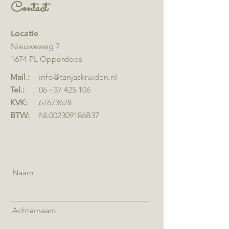
Contact
Locatie
Nieuweweg 7
1674 PL Opperdoes
Mail.:
info@tanjaskruiden.nl
​Tel.:
06 - 37 425 106
KVK:
67673678
BTW:
NL002309186B37
Naam
Achternaam