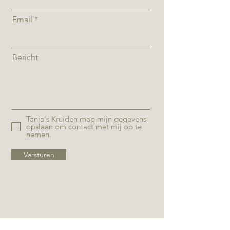
Email
Bericht
Tanja's Kruiden mag mijn gegevens
opslaan om contact met mij op te
nemen.
Versturen