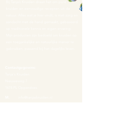
Bij Tanja’s Kruiden draait het om pure
kruiden en eenvoudige recepten uit de
natuur. Alles wat je hier vindt, is met zorg en
aandacht met de hand gemaakt, gebaseerd
op traditionele kennis en eigen ervaring.
Mijn producten zijn bedoeld om kruiden op
een toegankelijke en natuurlijke manier te
gebruiken, passend bij het dagelijks leven.
Contactgegevens:
Tanja's Kruiden
Nieuweweg 7
1674 PL Opperdoes
M.
info@tanjaskruiden.nl
T.
06 - 37 425 106
KVK
67673678