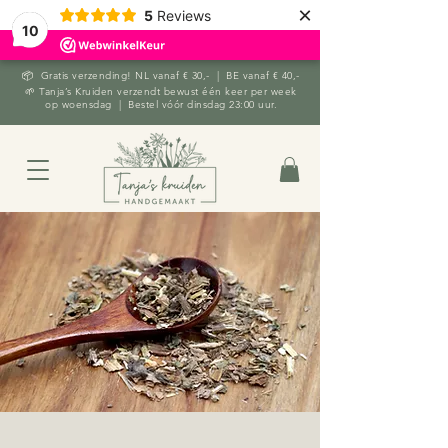
×
5
Reviews
10
📦 Gratis verzending! NL vanaf € 30,- | BE vanaf € 40,-
🌱 Tanja’s Kruiden verzendt bewust één keer per week
op woensdag | Bestel vóór dinsdag 23:00 uur.