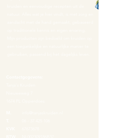
kruiden en eenvoudige recepten uit de
natuur. Alles wat je hier vindt, is met zorg en
aandacht met de hand gemaakt, gebaseerd
op traditionele kennis en eigen ervaring.
Mijn producten zijn bedoeld om kruiden op
een toegankelijke en natuurlijke manier te
gebruiken, passend bij het dagelijks leven.
Contactgegevens:
Tanja's Kruiden
Nieuweweg 7
1674 PL Opperdoes
M.
info@tanjaskruiden.nl
T.
06 - 37 425 106
KVK
67673678
BTW
NL002309186B37