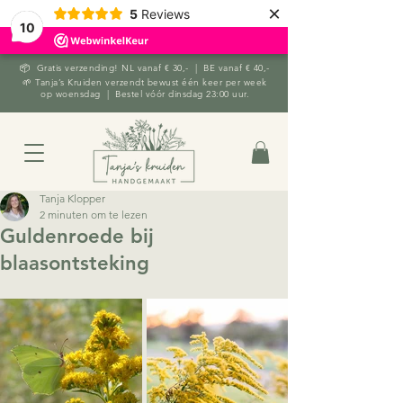
×
5
Reviews
10
📦 Gratis verzending! NL vanaf € 30,- | BE vanaf € 40,-
🌱 Tanja’s Kruiden verzendt bewust één keer per week
op woensdag | Bestel vóór dinsdag 23:00 uur.
Tanja Klopper
2 minuten om te lezen
Guldenroede bij
blaasontsteking