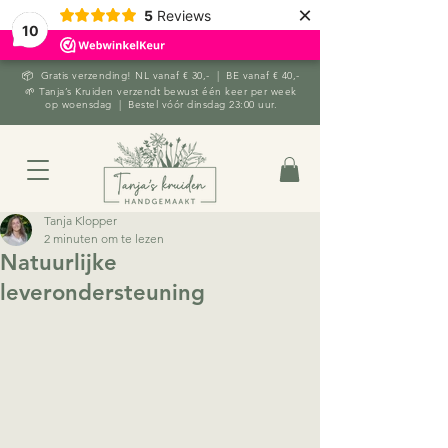
×
5
Reviews
10
📦 Gratis verzending! NL vanaf € 30,- | BE vanaf € 40,-
🌱 Tanja’s Kruiden verzendt bewust één keer per week
op woensdag | Bestel vóór dinsdag 23:00 uur.
Tanja Klopper
2 minuten om te lezen
Natuurlijke
leverondersteuning