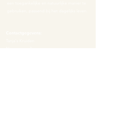
een toegankelijke en natuurlijke manier te
gebruiken, passend bij het dagelijks leven.
Contactgegevens:
Tanja's Kruiden
Nieuweweg 7
1674 PL Opperdoes
M.
info@tanjaskruiden.nl
T.
06 - 37 425 106
KVK
67673678
BTW
NL002309186B37
Over Tanja
Kruiden
Contact
Zalf