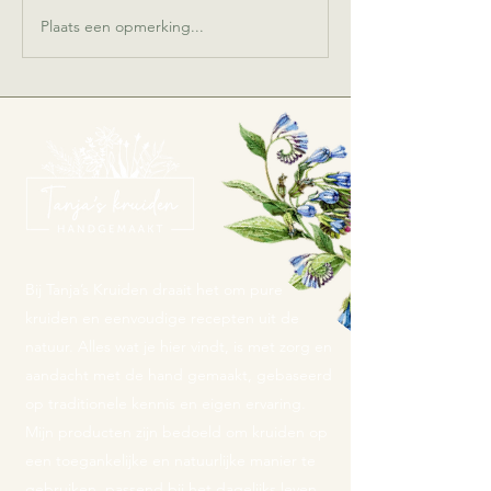
Plaats een opmerking...
Bij Tanja’s Kruiden draait het om pure
kruiden en eenvoudige recepten uit de
natuur. Alles wat je hier vindt, is met zorg en
aandacht met de hand gemaakt, gebaseerd
op traditionele kennis en eigen ervaring.
Mijn producten zijn bedoeld om kruiden op
een toegankelijke en natuurlijke manier te
gebruiken, passend bij het dagelijks leven.