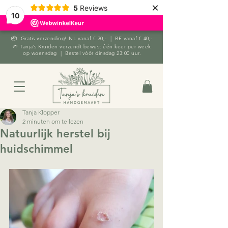
×
5
Reviews
10
📦 Gratis verzending! NL vanaf € 30,- | BE vanaf € 40,-
🌱 Tanja’s Kruiden verzendt bewust één keer per week
op woensdag | Bestel vóór dinsdag 23:00 uur.
Tanja Klopper
2 minuten om te lezen
Natuurlijk herstel bij
huidschimmel