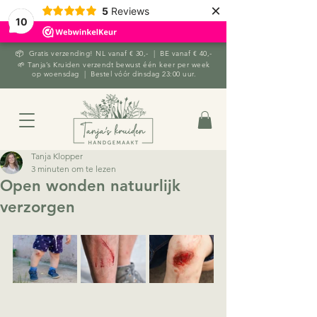
×
5
Reviews
10
📦 Gratis verzending! NL vanaf € 30,- | BE vanaf € 40,-
🌱 Tanja’s Kruiden verzendt bewust één keer per week
op woensdag | Bestel vóór dinsdag 23:00 uur.
Tanja Klopper
3 minuten om te lezen
Open wonden natuurlijk
verzorgen