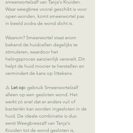
smeerwortelzalf van Tanja's Kruiden. 
Waar weegbree vooral geschikt is voor 
open wonden, komt smeerwortel pas 
in beeld zodra de wond dicht is.
Waarom? Smeerwortel staat erom 
bekend de huidcellen dagelijks te 
stimuleren, waardoor het 
helingsproces aanzienlijk versnelt. Dit 
helpt de huid mooier te herstellen en 
vermindert de kans op littekens.
⚠️ 
Let op:
 gebruik Smeerwortelzalf 
alleen op een gesloten wond. Het 
werkt zó snel dat er anders vuil of 
bacteriën kan worden ingesloten in de 
huid. De ideale combinatie is dus: 
eerst Weegbreezalf van Tanja's 
Kruiden tot de wond gesloten is, 