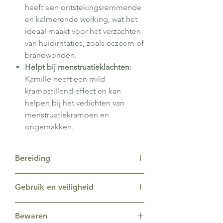
heeft een ontstekingsremmende
en kalmerende werking, wat het
ideaal maakt voor het verzachten
van huidirritaties, zoals eczeem of
brandwonden.
Helpt bij menstruatieklachten
:
Kamille heeft een mild
krampstillend effect en kan
helpen bij het verlichten van
menstruatiekrampen en
ongemakken.
Bereiding
2 theelepels gedroogd kruid op 1
Gebruik en veiligheid
theekopje, overgieten met heet
water.
Kamillethee kan veilig gedronken
6 minuten laten trekken.
Bewaren
worden. Het is echter verstandig om
Maximaal 2 kopjes per dag drinken.