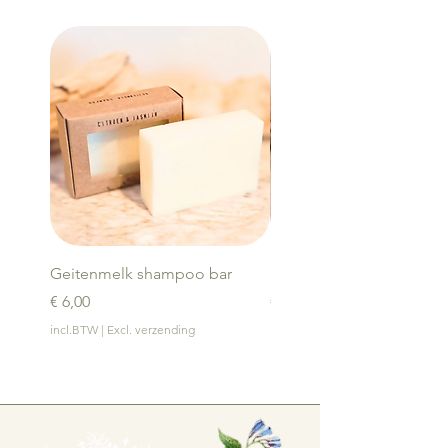
Geitenmelk shampoo bar
Bamboe zeephouder
Prijs
Prijs
€ 6,00
€ 4,00
incl.BTW
|
Excl. verzending
incl.BTW