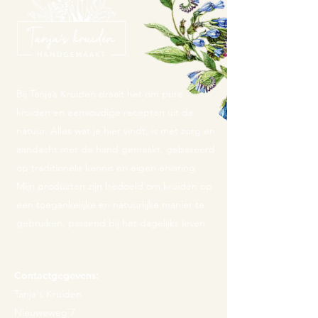
Bij Tanja’s Kruiden draait het om pure
kruiden en eenvoudige recepten uit de
natuur. Alles wat je hier vindt, is met zorg en
aandacht met de hand gemaakt, gebaseerd
op traditionele kennis en eigen ervaring.
Mijn producten zijn bedoeld om kruiden op
een toegankelijke en natuurlijke manier te
gebruiken, passend bij het dagelijks leven.
Contactgegevens:
Tanja's Kruiden
Nieuweweg 7