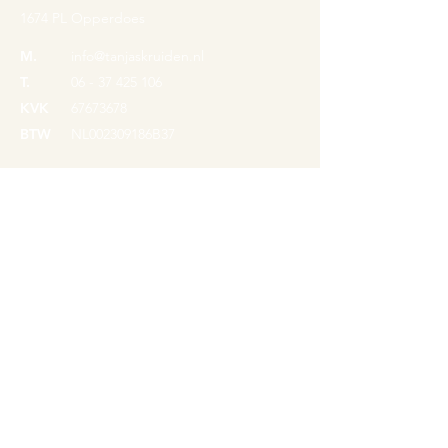
1674 PL Opperdoes
M.
info@tanjaskruiden.nl
T.
06 - 37 425 106
KVK
67673678
BTW
NL002309186B37
Over Tanja
Kruiden
Contact
Zalf
Ophaaltijden
Verzorgende olie
Natuurtips
Lippenbalsem
Shampoo bar
Privacybeleid