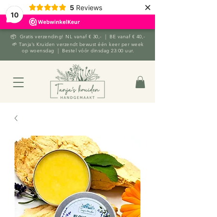
×
5
Reviews
10
📦 Gratis verzending! NL vanaf € 30,- | BE vanaf € 40,-
🌱 Tanja’s Kruiden verzendt bewust één keer per week
op woensdag | Bestel vóór dinsdag 23:00 uur.