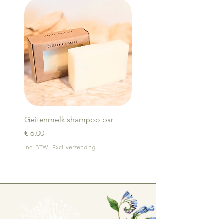
Geitenmelk shampoo bar
Bamboe zeephouder
Prijs
Prijs
€ 6,00
€ 4,00
incl.BTW
|
Excl. verzending
incl.BTW