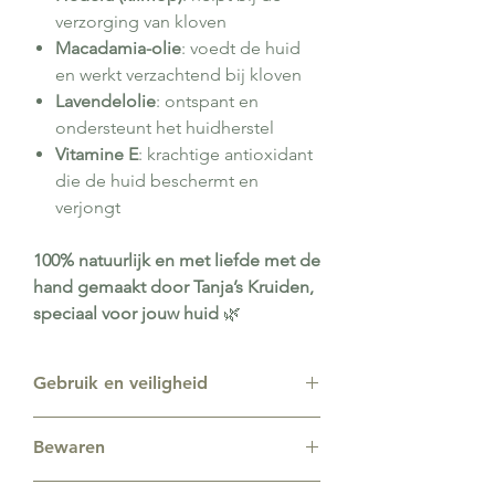
verzorging van kloven
Macadamia-olie
: voedt de huid
en werkt verzachtend bij kloven
Lavendelolie
: ontspant en
ondersteunt het huidherstel
Vitamine E
: krachtige antioxidant
die de huid beschermt en
verjongt
100% natuurlijk en met liefde met de
hand gemaakt door Tanja’s Kruiden,
speciaal voor jouw huid
🌿
Gebruik en veiligheid
De klovenzalf mag je dagelijks
Bewaren
onbeperkt gebruiken.
Ik maak mijn producten met zorg en
Zorg ervoor dat de pot altijd goed