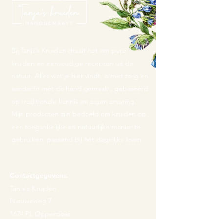
Bij Tanja’s Kruiden draait het om pure
kruiden en eenvoudige recepten uit de
natuur. Alles wat je hier vindt, is met zorg en
aandacht met de hand gemaakt, gebaseerd
op traditionele kennis en eigen ervaring.
Mijn producten zijn bedoeld om kruiden op
een toegankelijke en natuurlijke manier te
gebruiken, passend bij het dagelijks leven.
Contactgegevens:
Tanja's Kruiden
Nieuweweg 7
1674 PL Opperdoes