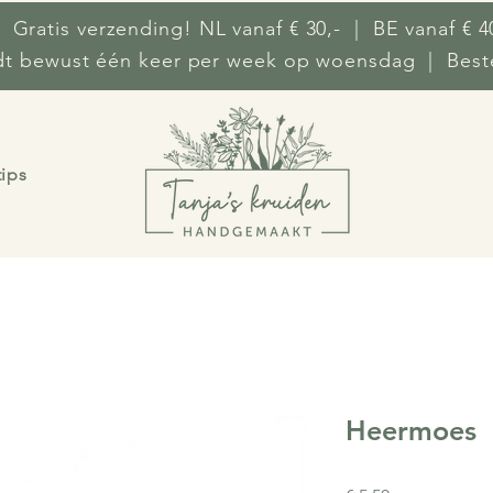
 Gratis verzending! NL vanaf € 30,- | BE vanaf € 4
ndt bewust één keer per week op woensdag | Beste
tips
Heermoes