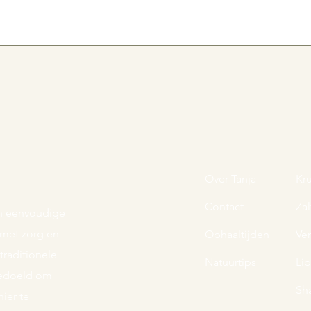
Over Tanja
Kr
Contact
Zal
 en eenvoudige
s met zorg en
Ophaaltijden
Ve
raditionele
Natuurtips
Li
 bedoeld om
Sh
ier te