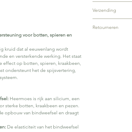
Bewaar gedroogde kr
Bij zwangerschap,
Optimaal bereiden:
Verzending
plaats, zoals een kast
medicatie wordt a
Heermoes heeft een 
direct zonlicht of wa
raadplegen.
voedingsstoffen, zoal
🌱 Tanja’s Kruiden v
oven, omdat deze de
goed vrijkomen bij g
Retourneren
op woensdag | Bestel
kunnen verminderen
optimale manier om h
rsteuning voor botten, spieren en
door het kort te late
Heb je een vraag of 
Is je bestelling na 
1 eetlepel
bestelling? Stuur je b
me dan gerust een be
ig kruid dat al eeuwenlang wordt
500 ml kokend wa
dan zoeken we samen
met je bestelnummer
ende en versterkende werking. Het staat
10 tot 15 min zac
e effect op botten, spieren, kraakbeen,
deksel op de pan
zeef de thee en g
t ondersteunt het de spijsvertering,
systeem.
fsel:
Heermoes is rijk aan silicium, een
oor sterke botten, kraakbeen en pezen.
n de opbouw van bindweefsel en draagt
.
zen:
De elasticiteit van het bindweefsel