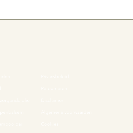
uiden
Privacybeleid
f
Retourneren
rzorgende olie
Disclaimer
ppenbalsem
Algemene voorwaarden
ampoo bar
Cookies