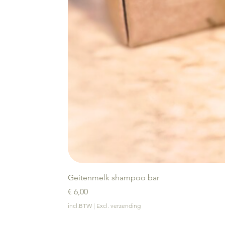
Geitenmelk shampoo bar
Prijs
€ 6,00
incl.BTW
|
Excl. verzending