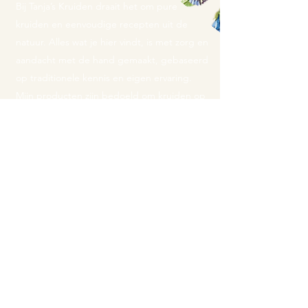
Bij Tanja’s Kruiden draait het om pure
kruiden en eenvoudige recepten uit de
natuur. Alles wat je hier vindt, is met zorg en
aandacht met de hand gemaakt, gebaseerd
op traditionele kennis en eigen ervaring.
Mijn producten zijn bedoeld om kruiden op
een toegankelijke en natuurlijke manier te
gebruiken, passend bij het dagelijks leven.
Contactgegevens:
Tanja's Kruiden
Nieuweweg 7
1674 PL Opperdoes
M.
info@tanjaskruiden.nl
T.
06 - 37 425 106
KVK
67673678