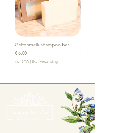
Geitenmelk shampoo bar
Bamboe zeephouder
Prijs
Prijs
€ 6,00
€ 4,00
incl.BTW
|
Excl. verzending
incl.BTW