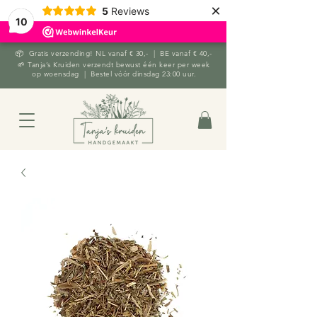
×
5
Reviews
10
📦 Gratis verzending! NL vanaf € 30,- | BE vanaf € 40,-
🌱 Tanja’s Kruiden verzendt bewust één keer per week
op woensdag | Bestel vóór dinsdag 23:00 uur.