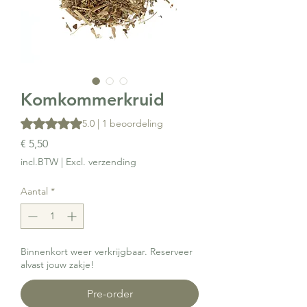
Komkommerkruid
Waardering is 5.0 op vijf sterren op basis van 1 beoordeling
5.0 | 1 beoordeling
Prijs
€ 5,50
incl.BTW
|
Excl. verzending
Aantal
*
Binnenkort weer verkrijgbaar. Reserveer
alvast jouw zakje!
Pre-order