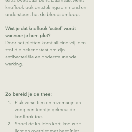
extra kwetsbaar bent. Daarnaast werkt 
knoflook ook ontstekingsremmend en 
ondersteunt het de bloedsomloop.
Wist je dat knoflook ‘actief’ wordt 
wanneer je hem plet?
Door het pletten komt allicine vrij: een 
stof die bekendstaat om zijn 
antibacteriële en ondersteunende 
werking.
Zo bereid je de thee:
Pluk verse tijm en rozemarijn en 
voeg een teentje gekneusde 
knoflook toe.
Spoel de kruiden kort, kneus ze 
licht en overgiet met heet (niet 