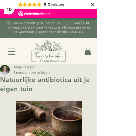
×
5
Reviews
10
📦 Gratis verzending! NL vanaf € 30,- | BE vanaf € 40,-
🌱 Tanja’s Kruiden verzendt bewust één keer per week
op woensdag | Bestel vóór dinsdag 23:00 uur.
Tanja Klopper
3 minuten om te lezen
Natuurlijke antibiotica uit je
eigen tuin