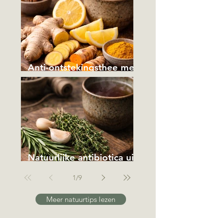
Anti-ontstekingsthee met
kurkuma en gember
Natuurlijke antibiotica uit
je eigen tuin
1
/
9
Meer natuurtips lezen