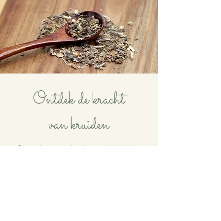
Ontdek de kracht
van kruiden
Ben je benieuwd welk product bij jou
past? Neem rustig een kijkje in de
webshop of laat je inspireren door
de natuurtips.
Bekijk de webshop