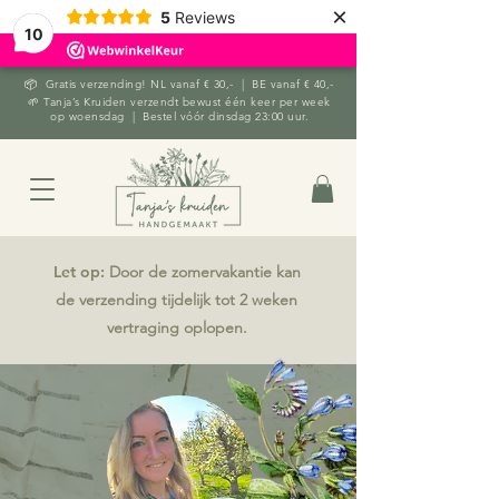
×
5
Reviews
10
📦 Gratis verzending! NL vanaf € 30,- | BE vanaf € 40,-
🌱 Tanja’s Kruiden verzendt bewust één keer per week
op woensdag | Bestel vóór dinsdag 23:00 uur.
Let op:
Door de zomervakantie kan
de verzending tijdelijk tot 2 weken
vertraging oplopen.