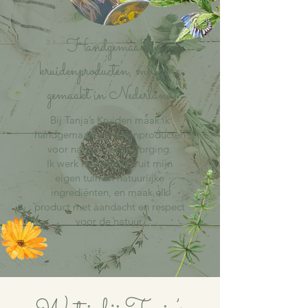
Handgemaakte
kruidenproducten, met zorg
gemaakt in Nederland
Bij Tanja’s Kruiden maak ik
handgemaakte kruidenproducten
voor natuurlijke verzorging.
Ik werk met kruiden uit mijn
eigen tuin en natuurlijke
ingrediënten, en maak elk
product met aandacht en respect
voor de natuur.