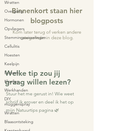
Wratten
Binnenkort staan hier
Overgang
blogposts
Hormonen
Opvliegers
Kom later terug of verken andere
Stemmingswisselingen
categorieën in deze blog.
Cellulitis
Hoesten
Keelpijn
Welke tip zou jij
Eczeem
graag willen lezen?
Kloofjes
Werkhanden
Stuur het me gerust in! Wie weet
DIY
schrijf ik erover en deel ik het op
muggenspray
mijn Natuurtips pagina 🌿
Wratten
Blaasontsteking
Krentenbaard