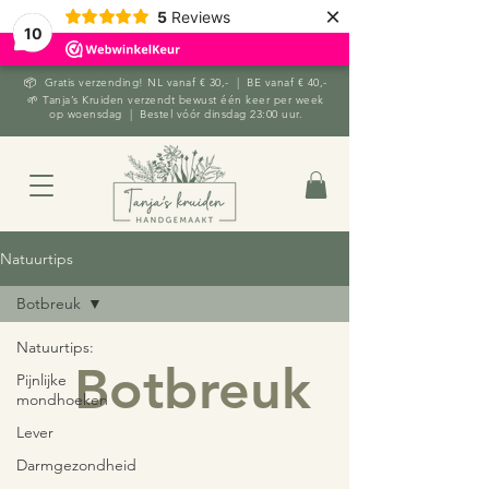
×
5
Reviews
10
📦 Gratis verzending! NL vanaf € 30,- | BE vanaf € 40,-
🌱 Tanja’s Kruiden verzendt bewust één keer per week
op woensdag | Bestel vóór dinsdag 23:00 uur.
Natuurtips
Botbreuk
Natuurtips:
Botbreuk
Pijnlijke
mondhoeken
Lever
Darmgezondheid