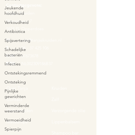
Contactgegevens:
Jeukende
Tanja's Kruiden
hoofdhuid
Nieuweweg 7
Verkoudheid
1674 PL Opperdoes
Antibiotica
M.
info@tanjaskruiden.nl
Spijsvertering
T.
06 - 37 425 106
Schadelijke
bacteriën
KVK
67673678
BTW
NL002309186B37
Infecties
Ontstekingsremmend
Ontsteking
Over Tanja
Kruiden
Pijnlijke
gewrichten
Contact
Zalf
Verminderde
Ophaaltijden
Verzorgende olie
weerstand
Vermoeidheid
Natuurtips
Lippenbalsem
Spierpijn
Shampoo bar