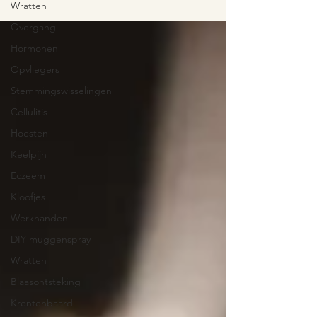
Wratten
Overgang
Hormonen
Opvliegers
Stemmingswisselingen
Cellulitis
Hoesten
Keelpijn
Eczeem
Kloofjes
Werkhanden
DIY muggenspray
Wratten
Blaasontsteking
Krentenbaard