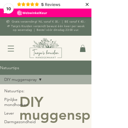
×
5
Reviews
10
📦 Gratis verzending! NL vanaf € 30,- | BE vanaf € 40,-
🌱 Tanja’s Kruiden verzendt bewust één keer per week
op woensdag | Bestel vóór dinsdag 23:00 uur.
Natuurtips
DIY muggenspray
Natuurtips:
DIY
Pijnlijke
mondhoeken
muggenspray
Lever
Darmgezondheid