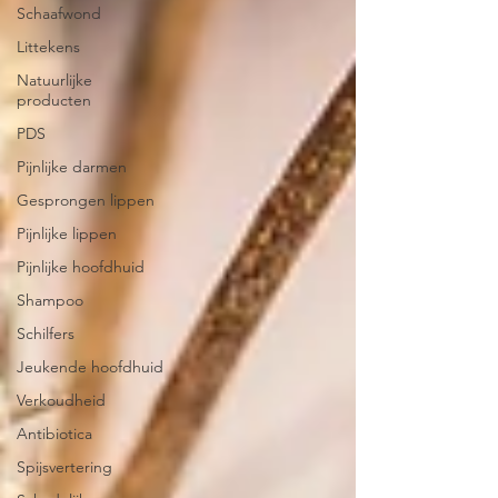
Schaafwond
Littekens
Natuurlijke
producten
PDS
Pijnlijke darmen
Gesprongen lippen
Pijnlijke lippen
Pijnlijke hoofdhuid
Shampoo
Schilfers
Jeukende hoofdhuid
Verkoudheid
Antibiotica
Spijsvertering