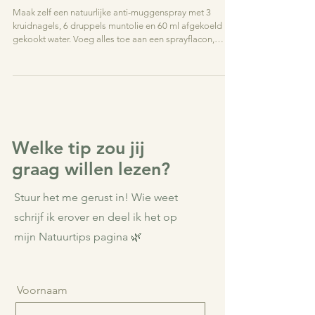
100% natuurlijk 🌿
Maak zelf een natuurlijke anti-muggenspray met 3
kruidnagels, 6 druppels muntolie en 60 ml afgekoeld
gekookt water. Voeg alles toe aan een sprayflacon,
goed schudden en na 2 uur is je spray klaar.
Welke tip zou jij
graag willen lezen?
Stuur het me gerust in! Wie weet
schrijf ik erover en deel ik het op
mijn Natuurtips pagina 🌿