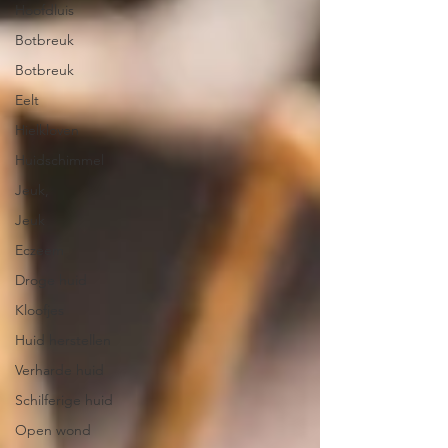
Hoofdluis
Botbreuk
Botbreuk
Eelt
Hielkloven
Huidschimmel
Jeuk,
Jeuk
Eczeem
Droge huid
Kloofjes
Huid herstellen
Verharde huid
Schilferige huid
Open wond