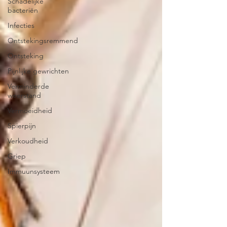
Schadelijke
bacteriën
Infecties
Ontstekingsremmend
Ontsteking
Pijnlijke gewrichten
Verminderde
weerstand
Vermoeidheid
Spierpijn
Verkoudheid
Griep
Immuunsysteem