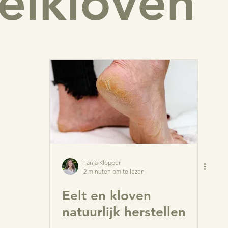
elkloven
spray
Wratten
Blaasontsteking
Krentenbaard
elt
Hielkloven
Huidschimmel
Jeuk,
Jeuk
Huid herstellen
Tanja Klopper
2 minuten om te lezen
Eelt en kloven
natuurlijk herstellen