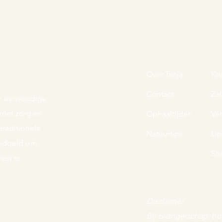
Over Tanja
Kr
Contact
Zal
 en eenvoudige
s met zorg en
Ophaaltijden
Ve
raditionele
Natuurtips
Li
 bedoeld om
Sh
ier te
Disclaimer
Bij zwangerschap, bo