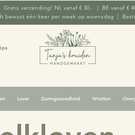
 Gratis verzending! NL vanaf € 30,- | BE vanaf € 4
ndt bewust één keer per week op woensdag | Beste
tips
ken
Lever
Darmgezondheid
Wratten
Over
selingen
Cellulitis
Hoesten
Keelpijn
Ecze