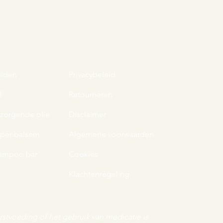
uiden
Privacybeleid
f
Retourneren
rzorgende olie
Disclaimer
ppenbalsem
Algemene voorwaarden
ampoo bar
Cookies
Klachtenregeling
rstvoeding of het gebruik van medicatie is