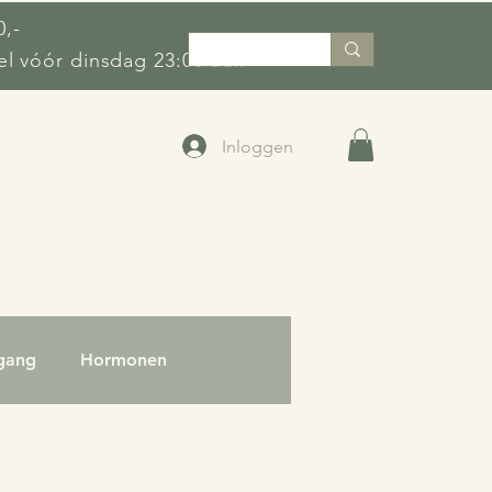
0,-
l vóór dinsdag 23:00 uur.
Inloggen
gang
Hormonen
em
Kloofjes