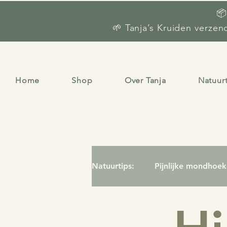
📦
🌱 Tanja’s Kruiden verze
Home
Shop
Over Tanja
Natuur
Natuurtips:
Pijnlijke mondhoe
Opvliegers
Stemmingswis