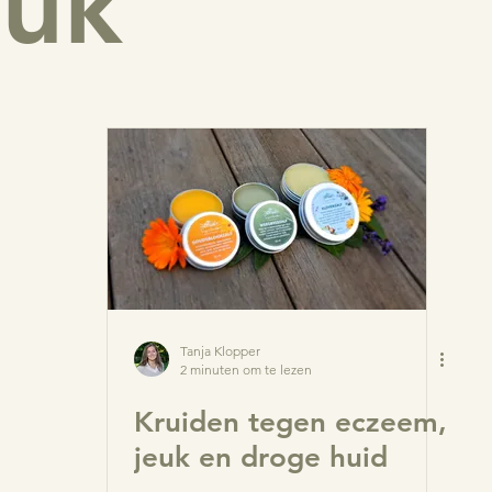
euk
spray
Wratten
Blaasontsteking
Krentenbaard
elt
Hielkloven
Huidschimmel
Jeuk,
Jeuk
Huid herstellen
Tanja Klopper
2 minuten om te lezen
Kruiden tegen eczeem,
jeuk en droge huid