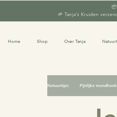
📦
🌱 Tanja’s Kruiden verze
Home
Shop
Over Tanja
Natuur
Natuurtips:
Pijnlijke mondhoe
Opvliegers
Stemmingswis