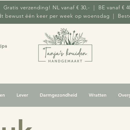
 Gratis verzending! NL vanaf € 30,- | BE vanaf € 4
ndt bewust één keer per week op woensdag | Beste
tips
ken
Lever
Darmgezondheid
Wratten
Over
selingen
Cellulitis
Hoesten
Keelpijn
Ecze