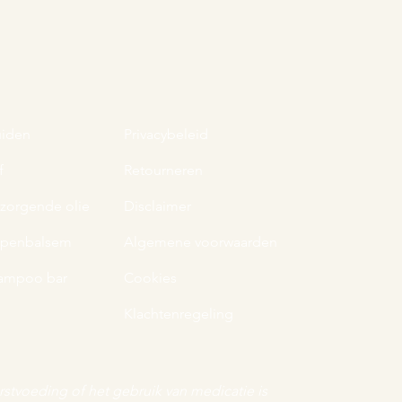
uiden
Privacybeleid
f
Retourneren
rzorgende olie
Disclaimer
ppenbalsem
Algemene voorwaarden
ampoo bar
Cookies
Klachtenregeling
rstvoeding of het gebruik van medicatie is