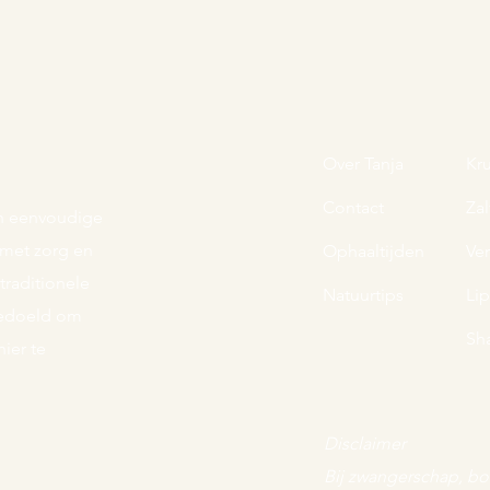
Over Tanja
Kr
Contact
Zal
 en eenvoudige
s met zorg en
Ophaaltijden
Ve
raditionele
Natuurtips
Li
 bedoeld om
Sh
ier te
Disclaimer
Bij zwangerschap, bo