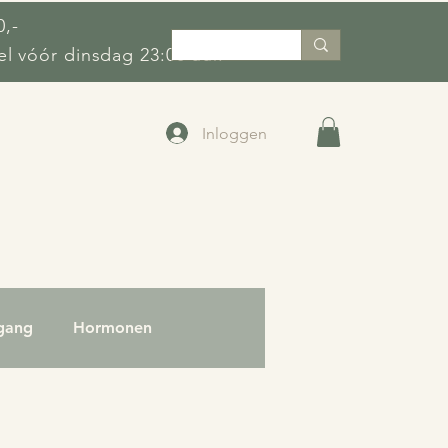
0,-
l vóór dinsdag 23:00 uur.
Inloggen
gang
Hormonen
em
Kloofjes