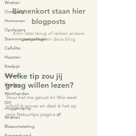
Wratten
Binnenkort staan hier
Overgang
blogposts
Hormonen
Opvliegers
Kom later terug of verken andere
Stemmingswisselingen
categorieën in deze blog.
Cellulitis
Hoesten
Keelpijn
Welke tip zou jij
Eczeem
graag willen lezen?
Kloofjes
Werkhanden
Stuur het me gerust in! Wie weet
DIY
schrijf ik erover en deel ik het op
muggenspray
mijn Natuurtips pagina 🌿
Wratten
Blaasontsteking
Krentenbaard