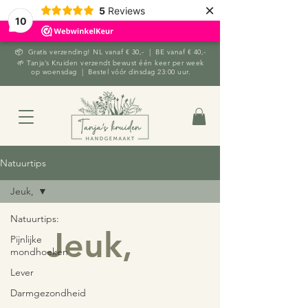
×
5
Reviews
10
📦 Gratis verzending! NL vanaf € 30,- | BE vanaf € 40,-
🌱 Tanja’s Kruiden verzendt bewust één keer per week
op woensdag | Bestel vóór dinsdag 23:00 uur.
Natuurtips
Jeuk,
Natuurtips:
Jeuk,
Pijnlijke
mondhoeken
Lever
Darmgezondheid