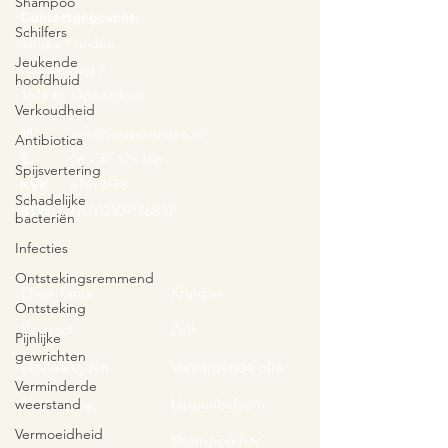
Shampoo
Contactgegevens:
Schilfers
Tanja's Kruiden
Jeukende
Nieuweweg 7
hoofdhuid
1674 PL Opperdoes
Verkoudheid
M.
info@tanjaskruiden.nl
Antibiotica
T.
06 - 37 425 106
Spijsvertering
KVK
67673678
Schadelijke
BTW
NL002309186B37
bacteriën
Infecties
Ontstekingsremmend
Over Tanja
Kruiden
Ontsteking
Contact
Zalf
Pijnlijke
gewrichten
Ophaaltijden
Verzorgende olie
Verminderde
Natuurtips
Lippenbalsem
weerstand
Vermoeidheid
Shampoo bar