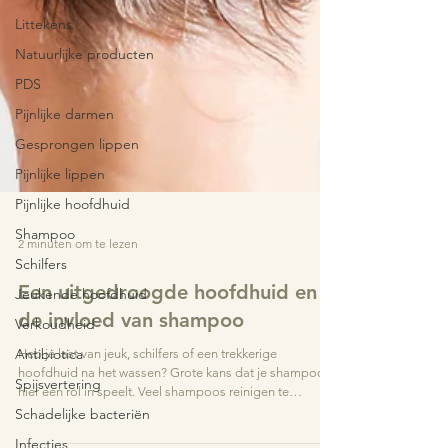
Littekens
Natuurlijke producten
PDS
Pijnlijke darmen
Gesprongen lippen
Pijnlijke lippen
Pijnlijke hoofdhuid
Shampoo
Schilfers
2 minuten om te lezen
Jeukende hoofdhuid
Verkoudheid
Een uitgedroogde hoofdhuid en
Antibiotica
de invloed van shampoo
Spijsvertering
Heb je last van jeuk, schilfers of een trekkerige
Schadelijke bacteriën
hoofdhuid na het wassen? Grote kans dat je shampoo
hier een rol in speelt. Veel shampoos reinigen te
Infecties