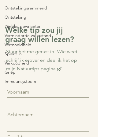
agressief en verstoren de natuurlijke balans van de
Ontstekingsremmend
hoofdhuid. In deze blog lees je hoe dat werkt en
waarom milde, natuurlijke haarverzorging het verschil
Ontsteking
kan maken.
Pijnlijke gewrichten
Verminderde weerstand
Welke tip zou jij
Vermoeidheid
graag willen lezen?
Spierpijn
Verkoudheid
Stuur het me gerust in! Wie weet
Griep
schrijf ik erover en deel ik het op
Immuunsysteem
mijn Natuurtips pagina 🌿
Voornaam
Achternaam