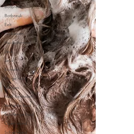
Botbreuk
Botbreuk
Eelt
Hielkloven
Huidschimmel
Jeuk,
Jeuk
Eczeem
Droge huid
Kloofjes
Huid herstellen
Verharde huid
Schilferige huid
Open wond
Schaafwond