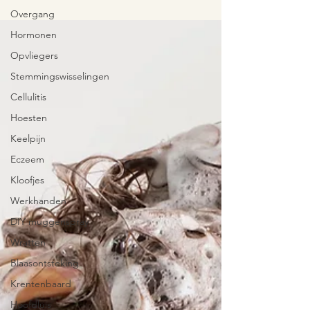
Overgang
Hormonen
Opvliegers
Stemmingswisselingen
Cellulitis
Hoesten
Keelpijn
Eczeem
Kloofjes
Werkhanden
DIY muggenspray
Wratten
Blaasontsteking
Krentenbaard
Hoofdluis