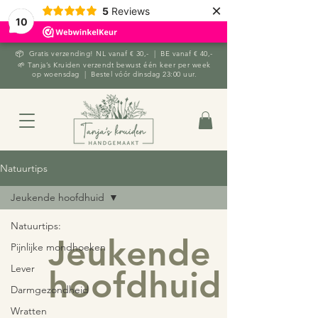
×
5
Reviews
10
📦 Gratis verzending! NL vanaf € 30,- | BE vanaf € 40,-
🌱 Tanja’s Kruiden verzendt bewust één keer per week
op woensdag | Bestel vóór dinsdag 23:00 uur.
Natuurtips
Jeukende hoofdhuid
Natuurtips:
Jeukende
Pijnlijke mondhoeken
Lever
hoofdhuid
Darmgezondheid
Wratten