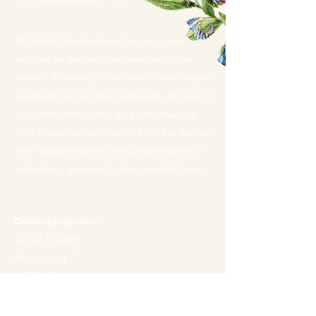
Bij Tanja’s Kruiden draait het om pure
kruiden en eenvoudige recepten uit de
natuur. Alles wat je hier vindt, is met zorg en
aandacht met de hand gemaakt, gebaseerd
op traditionele kennis en eigen ervaring.
Mijn producten zijn bedoeld om kruiden op
een toegankelijke en natuurlijke manier te
gebruiken, passend bij het dagelijks leven.
Contactgegevens:
Tanja's Kruiden
Nieuweweg 7
1674 PL Opperdoes