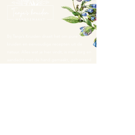
Bij Tanja’s Kruiden draait het om pure
kruiden en eenvoudige recepten uit de
natuur. Alles wat je hier vindt, is met zorg en
aandacht met de hand gemaakt, gebaseerd
op traditionele kennis en eigen ervaring.
Mijn producten zijn bedoeld om kruiden op
een toegankelijke en natuurlijke manier te
gebruiken, passend bij het dagelijks leven.
Contactgegevens:
Tanja's Kruiden