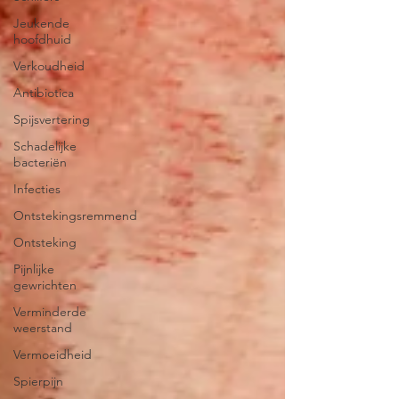
Jeukende
hoofdhuid
Verkoudheid
Antibiotica
Spijsvertering
Schadelijke
bacteriën
Infecties
Ontstekingsremmend
Ontsteking
Pijnlijke
gewrichten
Verminderde
weerstand
Vermoeidheid
Spierpijn