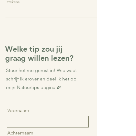
Natuurlijke verzorging voor wonden met Tanja's Kruiden:
Weegbree ontsmet en verzacht, Smeerwortel voorkomt
littekens.
Welke tip zou jij
graag willen lezen?
Stuur het me gerust in! Wie weet
schrijf ik erover en deel ik het op
mijn Natuurtips pagina 🌿
Voornaam