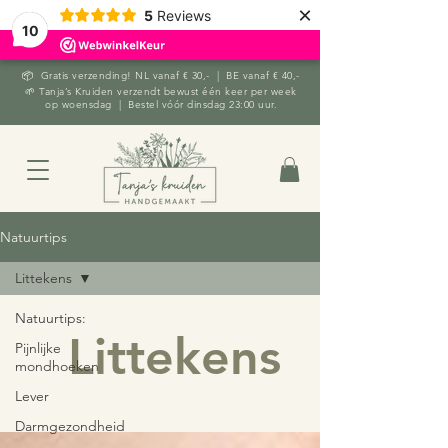
×
5
Reviews
10
📦 Gratis verzending! NL vanaf € 30,- | BE vanaf € 40,-
🌱 Tanja’s Kruiden verzendt bewust één keer per week
op woensdag | Bestel vóór dinsdag 23:00 uur.
Natuurtips
Littekens
Natuurtips:
Littekens
Pijnlijke
mondhoeken
Lever
Darmgezondheid