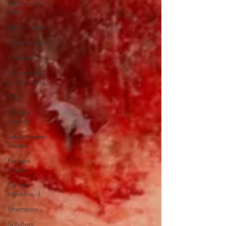
Schilferige
huid
Open wond
Schaafwond
Littekens
Natuurlijke
producten
PDS
Pijnlijke
darmen
Gesprongen
lippen
Pijnlijke
lippen
Pijnlijke
hoofdhuid
Shampoo
Schilfers