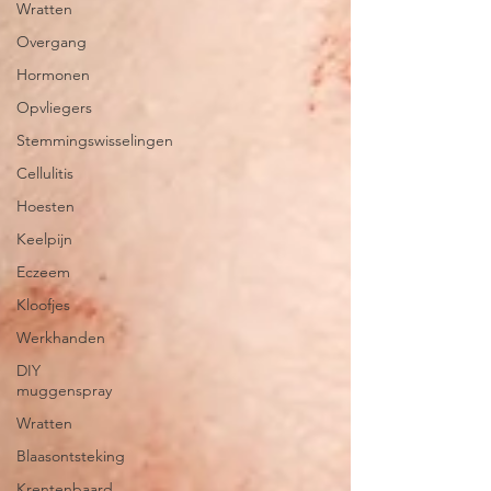
Wratten
Overgang
Hormonen
Opvliegers
Stemmingswisselingen
Cellulitis
Hoesten
Keelpijn
Eczeem
Kloofjes
Werkhanden
DIY
muggenspray
Wratten
Blaasontsteking
Krentenbaard