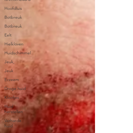
Hoofdluis
Botbreuk
Botbreuk
Eelt
Hielkloven
Huidschimmel
Jeuk,
Jeuk
Eczeem
Droge huid
Kloofjes
Huid
herstellen
Verharde
huid